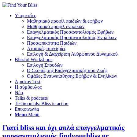
Υπηρεσίες
Μαθησιακό προφίλ παιδιών & εφήβων
Μαθησιακό προφίλ ενηλίκων
Επαγγελματικός Προσανατολισμός Εφήβων
Επαγγελματικός Προσανατολισμός Ενηλίκων
Προσωπικότητα Παιδιών
Ατομικές συνεδρίες
Επιλογή & Διαχείριση Ανθρώπινου Δυναμικού
Blissful Workshops
Επιλογή Σπουδών
Ο Σκοπός της Επαγγελματικής μου Ζωής
Ομάδες Ενσυναίσθησης Εφήβων & Ενηλίκων
Άριστον Test
Η σύμβουλος
Νέα
Talks & podcasts
Testimonials: Bliss in action
Επικοινωνία
Menu
Menu
Γιατί bliss και όχι απλά επαγγελματικός
προσανατολισμός findyourbliss.gr