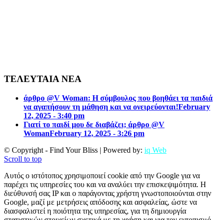
ΤΕΛΕΥΤΑΙΑ ΝΕΑ
άρθρο @V Woman: Η σύμβουλος που βοηθάει τα παιδιά
να αγαπήσουν τη μάθηση και να ονειρεύονται!
February
12, 2025 - 3:40 pm
Γιατί το παιδί μου δε διαβάζει; άρθρο @V
Woman
February 12, 2025 - 3:26 pm
© Copyright - Find Your Bliss | Powered by:
iq Web
Scroll to top
Αυτός ο ιστότοπος χρησιμοποιεί cookie από την Google για να
παρέχει τις υπηρεσίες του και να αναλύει την επισκεψιμότητα. Η
διεύθυνσή σας IP και ο παράγοντας χρήστη γνωστοποιούνται στην
Google, μαζί με μετρήσεις απόδοσης και ασφαλείας, ώστε να
διασφαλιστεί η ποιότητα της υπηρεσίας, για τη δημιουργία
στατιστικών στοιχείων σχετικά με τη χρήση και για τον εντοπισμό