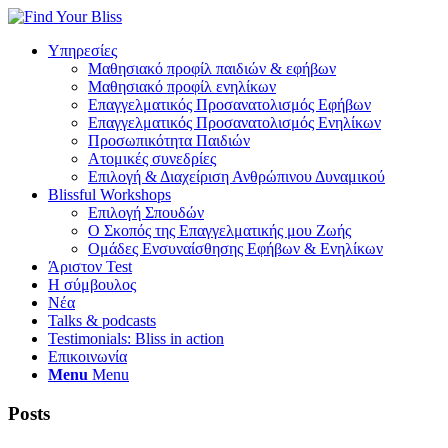
Υπηρεσίες
Μαθησιακό προφίλ παιδιών & εφήβων
Μαθησιακό προφίλ ενηλίκων
Επαγγελματικός Προσανατολισμός Εφήβων
Επαγγελματικός Προσανατολισμός Ενηλίκων
Προσωπικότητα Παιδιών
Ατομικές συνεδρίες
Επιλογή & Διαχείριση Ανθρώπινου Δυναμικού
Blissful Workshops
Επιλογή Σπουδών
Ο Σκοπός της Επαγγελματικής μου Ζωής
Ομάδες Ενσυναίσθησης Εφήβων & Ενηλίκων
Άριστον Test
Η σύμβουλος
Νέα
Talks & podcasts
Testimonials: Bliss in action
Επικοινωνία
Menu
Menu
Posts