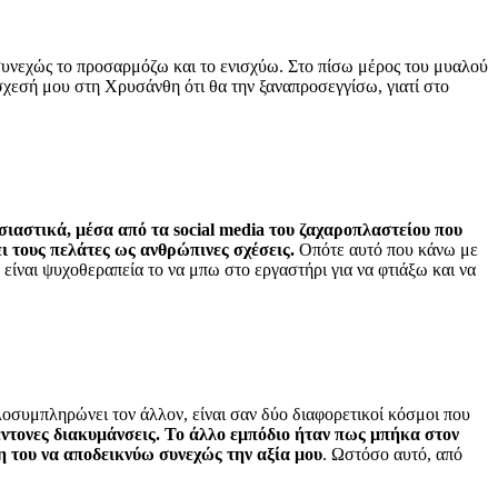
συνεχώς το προσαρμόζω και το ενισχύω. Στο πίσω μέρος του μυαλού
όσχεσή μου στη Χρυσάνθη ότι θα την ξαναπροσεγγίσω, γιατί στο
σιαστικά, μέσα από τα
social
media του ζαχαροπλαστείου που
ει τους πελάτες ως ανθρώπινες σχέσεις.
Οπότε αυτό που κάνω με
α είναι ψυχοθεραπεία το να μπω στο εργαστήρι για να φτιάξω και να
λοσυμπληρώνει τον άλλον, είναι σαν δύο διαφορετικοί κόσμοι που
έντονες διακυμάνσεις. Το άλλο εμπόδιο ήταν πως μπήκα στον
ση του να αποδεικνύω συνεχώς την αξία μου
. Ωστόσο αυτό, από