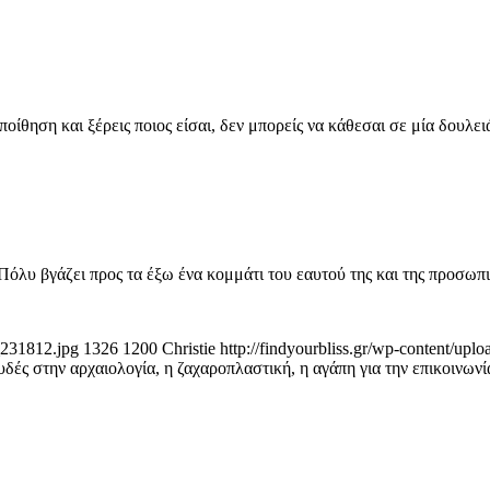
ποίθηση και ξέρεις ποιος είσαι, δεν μπορείς να κάθεσαι σε μία δουλε
όλυ βγάζει προς τα έξω ένα κομμάτι του εαυτού της και της προσωπι
_231812.jpg
1326
1200
Christie
http://findyourbliss.gr/wp-content/upl
δές στην αρχαιολογία, η ζαχαροπλαστική, η αγάπη για την επικοινωνία