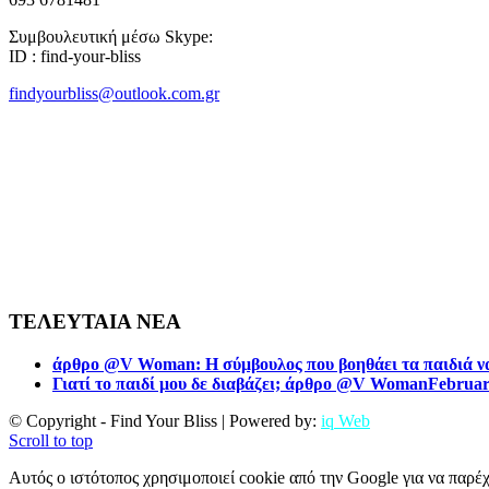
Συμβουλευτική μέσω Skype:
ID : find-your-bliss
findyourbliss@outlook.com.gr
ΤΕΛΕΥΤΑΙΑ ΝΕΑ
άρθρο @V Woman: Η σύμβουλος που βοηθάει τα παιδιά να
Γιατί το παιδί μου δε διαβάζει; άρθρο @V Woman
Februar
© Copyright - Find Your Bliss | Powered by:
iq Web
Scroll to top
Αυτός ο ιστότοπος χρησιμοποιεί cookie από την Google για να παρέχ