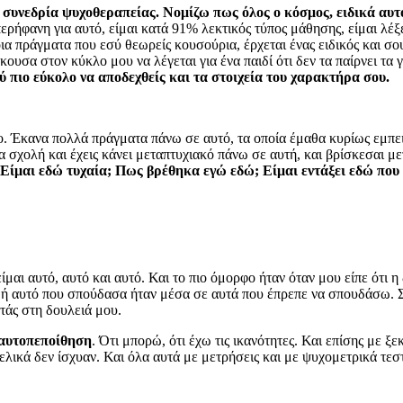
 συνεδρία ψυχοθεραπείας. Νομίζω πως όλος ο κόσμος, ειδικά αυτό
ερήφανη για αυτό, είμαι κατά 91% λεκτικός τύπος μάθησης, είμαι λέξε
α πράγματα που εσύ θεωρείς κουσούρια, έρχεται ένας ειδικός και σου
υσα στον κύκλο μου να λέγεται για ένα παιδί ότι δεν τα παίρνει τα γ
λύ πιο εύκολο να αποδεχθείς και τα στοιχεία του χαρακτήρα σου.
. Έκανα πολλά πράγματα πάνω σε αυτό, τα οποία έμαθα κυρίως εμπει
α σχολή και έχεις κάνει μεταπτυχιακό πάνω σε αυτή, και βρίσκεσαι με
; Είμαι εδώ τυχαία; Πως βρέθηκα εγώ εδώ; Είμαι εντάξει εδώ που 
αι αυτό, αυτό και αυτό. Και το πιο όμορφο ήταν όταν μου είπε ότι η 
λαδή αυτό που σπούδασα ήταν μέσα σε αυτά που έπρεπε να σπουδάσω.
ντάς στη δουλειά μου.
αυτοπεποίθηση
. Ότι μπορώ, ότι έχω τις ικανότητες. Και επίσης με 
ελικά δεν ίσχυαν. Και όλα αυτά με μετρήσεις και με ψυχομετρικά τε