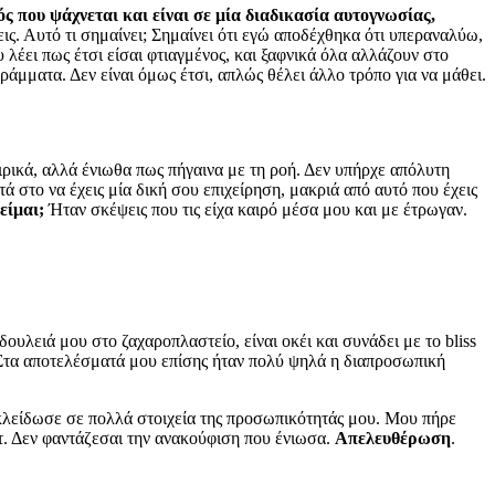
ς που ψάχνεται και είναι σε μία διαδικασία αυτογνωσίας,
ις. Αυτό τι σημαίνει; Σημαίνει ότι εγώ αποδέχθηκα ότι υπεραναλύω,
 λέει πως έτσι είσαι φτιαγμένος, και ξαφνικά όλα αλλάζουν στο
ράμματα. Δεν είναι όμως έτσι, απλώς θέλει άλλο τρόπο για να μάθει.
ρικά, αλλά ένιωθα πως πήγαινα με τη ροή. Δεν υπήρχε απόλυτη
τά στο να έχεις μία δική σου επιχείρηση, μακριά από αυτό που έχεις
είμαι;
Ήταν σκέψεις που τις είχα καιρό μέσα μου και με έτρωγαν.
δουλειά μου στο ζαχαροπλαστείο, είναι οκέι και συνάδει με το bliss
 Στα αποτελέσματά μου επίσης ήταν πολύ ψηλά η διαπροσωπική
ξεκλείδωσε σε πολλά στοιχεία της προσωπικότητάς μου. Μου πήρε
στ. Δεν φαντάζεσαι την ανακούφιση που ένιωσα.
Απελευθέρωση
.