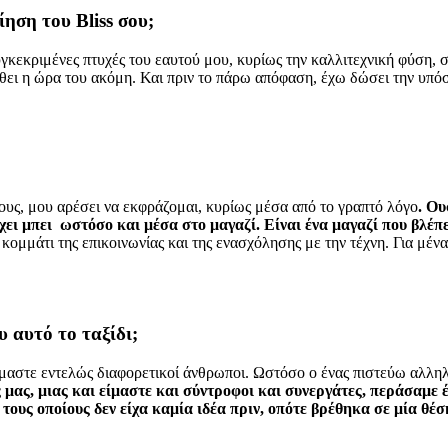
οίηση του
Bliss σου;
γκεκριμένες πτυχές του εαυτού μου, κυρίως την καλλιτεχνική φύση, 
 έρθει η ώρα του ακόμη. Και πριν το πάρω απόφαση, έχω δώσει την υπ
υς, μου αρέσει να εκφράζομαι, κυρίως μέσα από το γραπτό λόγο
. Ου
έχει μπει ωστόσο και μέσα στο μαγαζί. Είναι ένα μαγαζί που βλέπ
 κομμάτι της επικοινωνίας και της ενασχόλησης με την τέχνη. Για μέν
υ αυτό το ταξίδι;
είμαστε εντελώς διαφορετικοί άνθρωποι. Ωστόσο ο ένας πιστεύω αλλη
 μας, μιας και είμαστε και σύντροφοι και συνεργάτες, περάσαμε 
 τους οποίους δεν είχα καμία ιδέα πριν, οπότε βρέθηκα σε μία θέ