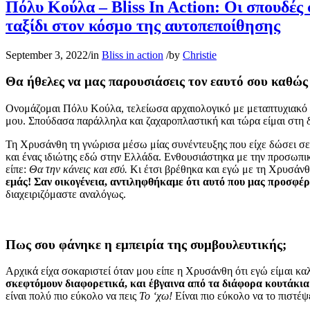
Πόλυ Κούλα – Bliss In Action: Οι σπουδές 
ταξίδι στον κόσμο της αυτοπεποίθησης
September 3, 2022
/
in
Bliss in action
/
by
Christie
Θα ήθελες να μας παρουσιάσεις τον εαυτό σου καθώς
Ονομάζομαι Πόλυ Κούλα, τελείωσα αρχαιολογικό με μεταπτυχιακό π
μου. Σπούδασα παράλληλα και ζαχαροπλαστική και τώρα είμαι στη δι
Τη Χρυσάνθη τη γνώρισα μέσω μίας συνέντευξης που είχε δώσει σε 
και ένας ιδιώτης εδώ στην Ελλάδα. Ενθουσιάστηκα με την προσωπικ
είπε:
Θα την κάνεις και εσύ.
Κι έτσι βρέθηκα και εγώ με τη Χρυσάνθ
εμάς! Σαν οικογένεια, αντιληφθήκαμε ότι αυτό που μας προσφέρ
διαχειριζόμαστε αναλόγως.
Πως σου φάνηκε η εμπειρία της συμβουλευτικής;
Αρχικά είχα σοκαριστεί όταν μου είπε η Χρυσάνθη ότι εγώ είμαι κα
σκεφτόμουν διαφορετικά, και έβγαινα από τα διάφορα κουτάκια 
είναι πολύ πιο εύκολο να πεις
Το ‘χω!
Είναι πιο εύκολο να το πιστέψε