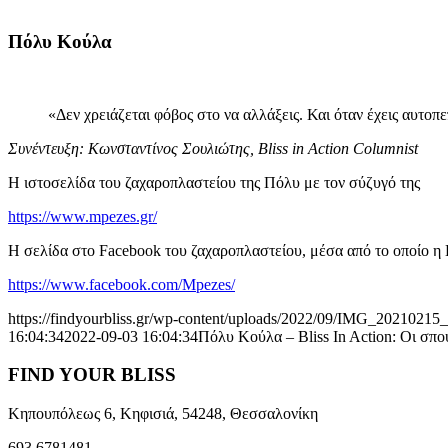
Πόλυ Κούλα
«Δεν χρειάζεται φόβος στο να αλλάξεις. Και όταν έχεις αυτοπε
Συνέντευξη: Κωνσταντίνος Σουλιώτης, Bliss in Action Columnist
Η ιστοσελίδα του ζαχαροπλαστείου της Πόλυ με τον σύζυγό της
https://www.mpezes.gr/
Η σελίδα στο Facebook του ζαχαροπλαστείου, μέσα από το οποίο η Π
https://www.facebook.com/Mpezes/
https://findyourbliss.gr/wp-content/uploads/2022/09/IMG_20210215
16:04:34
2022-09-03 16:04:34
Πόλυ Κούλα – Bliss In Action: Οι σπου
FIND YOUR BLISS
Κηπουπόλεως 6, Κηφισιά, 54248, Θεσσαλονίκη
693 6781481