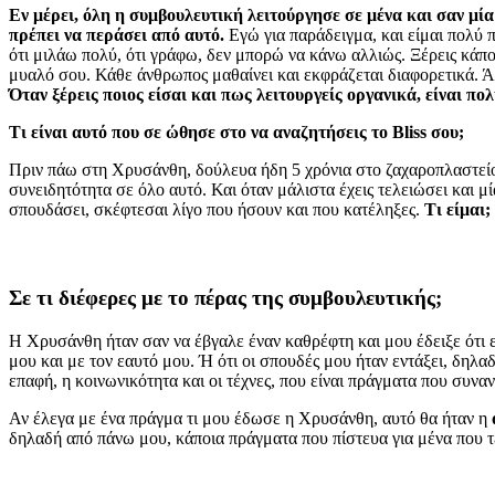
Εν μέρει, όλη η συμβουλευτική λειτούργησε σε μένα και σαν μία
πρέπει να περάσει από αυτό.
Εγώ για παράδειγμα, και είμαι πολύ π
ότι μιλάω πολύ, ότι γράφω, δεν μπορώ να κάνω αλλιώς. Ξέρεις κάποι
μυαλό σου. Κάθε άνθρωπος μαθαίνει και εκφράζεται διαφορετικά. Άκο
Όταν ξέρεις ποιος είσαι και πως λειτουργείς οργανικά, είναι πο
Τι είναι αυτό που σε ώθησε στο να αναζητήσεις το
Bliss σου;
Πριν πάω στη Χρυσάνθη, δούλευα ήδη 5 χρόνια στο ζαχαροπλαστείο
συνειδητότητα σε όλο αυτό. Και όταν μάλιστα έχεις τελειώσει και μί
σπουδάσει, σκέφτεσαι λίγο που ήσουν και που κατέληξες.
Τι είμαι
Σε τι διέφερες με το πέρας της συμβουλευτικής;
Η Χρυσάνθη ήταν σαν να έβγαλε έναν καθρέφτη και μου έδειξε ότι είμ
μου και με τον εαυτό μου. Ή ότι οι σπουδές μου ήταν εντάξει, δη
επαφή, η κοινωνικότητα και οι τέχνες, που είναι πράγματα που συνα
Αν έλεγα με ένα πράγμα τι μου έδωσε η Χρυσάνθη, αυτό θα ήταν η
δηλαδή από πάνω μου, κάποια πράγματα που πίστευα για μένα που τ