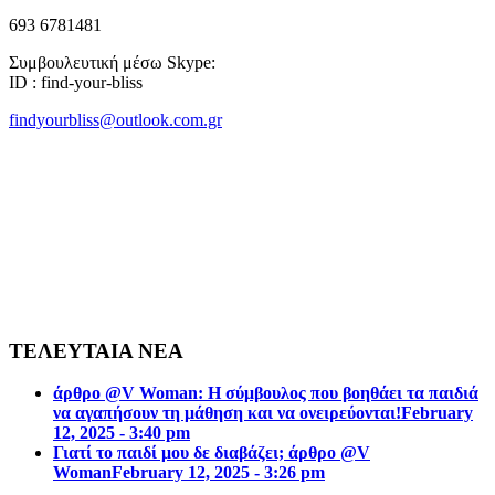
693 6781481
Συμβουλευτική μέσω Skype:
ID : find-your-bliss
findyourbliss@outlook.com.gr
ΤΕΛΕΥΤΑΙΑ ΝΕΑ
άρθρο @V Woman: Η σύμβουλος που βοηθάει τα παιδιά
να αγαπήσουν τη μάθηση και να ονειρεύονται!
February
12, 2025 - 3:40 pm
Γιατί το παιδί μου δε διαβάζει; άρθρο @V
Woman
February 12, 2025 - 3:26 pm