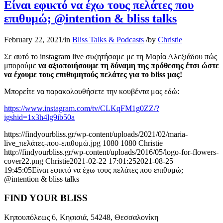
Είναι εφικτό να έχω τους πελάτες που
επιθυμώ; @intention & bliss talks
February 22, 2021
/
in
Bliss Talks & Podcasts
/
by
Christie
Σε αυτό το instagram live συζητήσαμε με τη Μαρία Αλεξιάδου πώς
μπορούμε
να αξιοποιήσουμε τη δύναμη της πρόθεσης έτσι ώστε
να έχουμε τους επιθυμητούς πελάτες για το bliss μας!
Μπορείτε να παρακολουθήσετε την κουβέντα μας εδώ:
https://www.instagram.com/tv/CLKqFM1g0ZZ/?
igshid=1x3h4lg9ib50a
https://findyourbliss.gr/wp-content/uploads/2021/02/maria-
live_πελάτες-που-επιθυμώ.jpg
1080
1080
Christie
http://findyourbliss.gr/wp-content/uploads/2016/05/logo-for-flowers-
cover22.png
Christie
2021-02-22 17:01:25
2021-08-25
19:45:05
Είναι εφικτό να έχω τους πελάτες που επιθυμώ;
@intention & bliss talks
FIND YOUR BLISS
Κηπουπόλεως 6, Κηφισιά, 54248, Θεσσαλονίκη