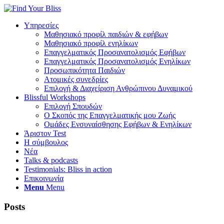
Υπηρεσίες
Μαθησιακό προφίλ παιδιών & εφήβων
Μαθησιακό προφίλ ενηλίκων
Επαγγελματικός Προσανατολισμός Εφήβων
Επαγγελματικός Προσανατολισμός Ενηλίκων
Προσωπικότητα Παιδιών
Ατομικές συνεδρίες
Επιλογή & Διαχείριση Ανθρώπινου Δυναμικού
Blissful Workshops
Επιλογή Σπουδών
Ο Σκοπός της Επαγγελματικής μου Ζωής
Ομάδες Ενσυναίσθησης Εφήβων & Ενηλίκων
Άριστον Test
Η σύμβουλος
Νέα
Talks & podcasts
Testimonials: Bliss in action
Επικοινωνία
Menu
Menu
Posts