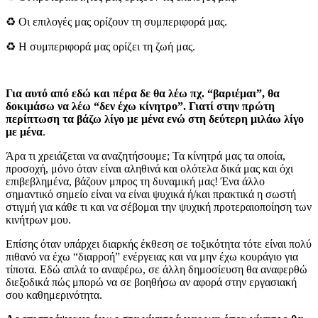
♻️ Οι επιλογές μας ορίζουν τη συμπεριφορά μας.
♻️ Η συμπεριφορά μας ορίζει τη ζωή μας.
Για αυτό από εδώ και πέρα δε θα λέω πχ. “βαριέμαι”, θα
δοκιμάσω να λέω “δεν έχω κίνητρο”. Γιατί στην πρώτη
περίπτωση τα βάζω λίγο με μένα ενώ στη δεύτερη μιλάω λίγο
με μένα
.
Άρα τι χρειάζεται να αναζητήσουμε; Τα κίνητρά μας τα οποία,
προσοχή, μόνο όταν είναι αληθινά και ολότελα δικά μας και όχι
επιβεβλημένα, βάζουν μπρος τη δυναμική μας! Ένα άλλο
σημαντικό σημείο είναι να είναι ψυχικά ή/και πρακτικά η σωστή
στιγμή για κάθε τι και να σέβομαι την ψυχική προτεραιοποίηση των
κινήτρων μου.
Επίσης όταν υπάρχει διαρκής έκθεση σε τοξικότητα τότε είναι πολύ
πιθανό να έχω “διαρροή” ενέργειας και να μην έχω κουράγιο για
τίποτα. Εδώ απλά το αναφέρω, σε άλλη δημοσίευση θα αναφερθώ
διεξοδικά πώς μπορώ να σε βοηθήσω αν αφορά στην εργασιακή
σου καθημερινότητα.