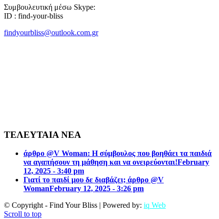
Συμβουλευτική μέσω Skype:
ID : find-your-bliss
findyourbliss@outlook.com.gr
ΤΕΛΕΥΤΑΙΑ ΝΕΑ
άρθρο @V Woman: Η σύμβουλος που βοηθάει τα παιδιά
να αγαπήσουν τη μάθηση και να ονειρεύονται!
February
12, 2025 - 3:40 pm
Γιατί το παιδί μου δε διαβάζει; άρθρο @V
Woman
February 12, 2025 - 3:26 pm
© Copyright - Find Your Bliss | Powered by:
iq Web
Scroll to top