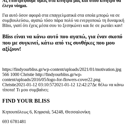
Ας επιστρέψουμε όμως στα κίνητρά μας και όπου κίνητρο θα
έλεγα νόημα.
Για αυτό όσον αφορά στα επαγγελματικά στα οποία μπορώ να σε
συμβουλεύσω, αγαπώ τόσο πάρα πολύ να ενεργοποιώ τη δυναμική
Bliss, γιατί ότι έχεις μέσα σου το ξεσηκώνει και δε σε ρωτάει καν!
Bliss είναι να κάνω αυτό που αγαπώ, για έναν σκοπό
που με συγκινεί, κάτω από τις συνθήκες που μου
αξίζουν!
https://findyourbliss.gr/wp-content/uploads/2021/01/motivation.jpg
566
1000
Christie
http://findyourbliss.gr/wp-
content/uploads/2016/05/logo-for-flowers-cover22.png
Christie
2021-01-12 03:10:57
2021-01-12 12:42:27
Δε θέλω να κάνω
τίποτα! Τι μου συμβαίνει;
FIND YOUR BLISS
Κηπουπόλεως 6, Κηφισιά, 54248, Θεσσαλονίκη
693 6781481