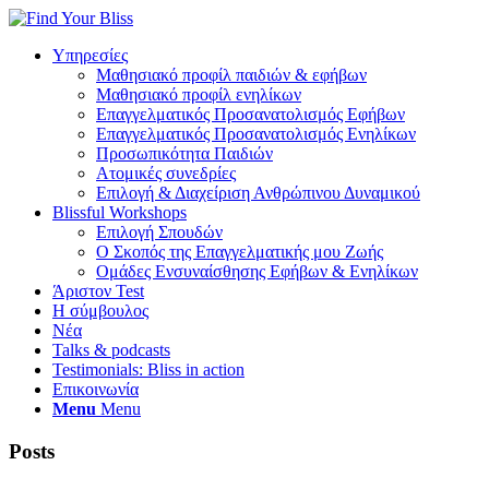
Υπηρεσίες
Μαθησιακό προφίλ παιδιών & εφήβων
Μαθησιακό προφίλ ενηλίκων
Επαγγελματικός Προσανατολισμός Εφήβων
Επαγγελματικός Προσανατολισμός Ενηλίκων
Προσωπικότητα Παιδιών
Ατομικές συνεδρίες
Επιλογή & Διαχείριση Ανθρώπινου Δυναμικού
Blissful Workshops
Επιλογή Σπουδών
Ο Σκοπός της Επαγγελματικής μου Ζωής
Ομάδες Ενσυναίσθησης Εφήβων & Ενηλίκων
Άριστον Test
Η σύμβουλος
Νέα
Talks & podcasts
Testimonials: Bliss in action
Επικοινωνία
Menu
Menu
Posts