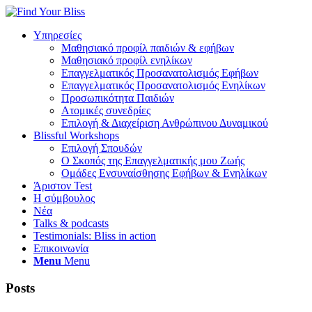
Υπηρεσίες
Μαθησιακό προφίλ παιδιών & εφήβων
Μαθησιακό προφίλ ενηλίκων
Επαγγελματικός Προσανατολισμός Εφήβων
Επαγγελματικός Προσανατολισμός Ενηλίκων
Προσωπικότητα Παιδιών
Ατομικές συνεδρίες
Επιλογή & Διαχείριση Ανθρώπινου Δυναμικού
Blissful Workshops
Επιλογή Σπουδών
Ο Σκοπός της Επαγγελματικής μου Ζωής
Ομάδες Ενσυναίσθησης Εφήβων & Ενηλίκων
Άριστον Test
Η σύμβουλος
Νέα
Talks & podcasts
Testimonials: Bliss in action
Επικοινωνία
Menu
Menu
Posts