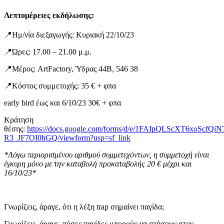
Λεπτομέρειες εκδήλωσης:
📍Ημ/νία διεξαγωγής: Κυριακή 22/10/23
📍Ώρες: 17.00 – 21.00 μ.μ.
📍Μέρος: ArtFactory, Ύδρας 44Β, 546 38
📍Κόστος συμμετοχής: 35 € + φπα
early bird έως και 6/10/23 30€ + φπα
Κράτηση
θέσης:
https://docs.google.com/forms/d/e/1FAIpQLScXT6xoS
R3_JF7OI0hGQ/viewform?usp=sf_link
*Λόγω περιορισμένου αριθμού συμμετεχόντων, η συμμετοχή είναι
έγκυρη μόνο με την καταβολή προκαταβολής 20 € μέχρι και
16/10/23*
Γνωρίζεις, άραγε, ότι η λέξη trap σημαίνει παγίδα;
Γνωρίζεις, άραγε, πόσες παγίδες μπορούν να στήσουν στον