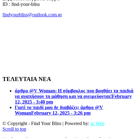
ID : find-your-bliss
findyourbliss@outlook.com.gr
ΤΕΛΕΥΤΑΙΑ ΝΕΑ
άρθρο @V Woman: Η σύμβουλος που βοηθάει τα παιδιά
να αγαπήσουν τη μάθηση και να ονειρεύονται!
February
12, 2025 - 3:40 pm
Γιατί το παιδί μου δε διαβάζει; άρθρο @V
Woman
February 12, 2025 - 3:26 pm
© Copyright - Find Your Bliss | Powered by:
iq Web
Scroll to top