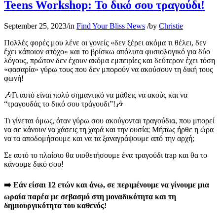
Teens Workshop: Το δικό σου τραγούδι!
September 25, 2023
/
in
Find Your Bliss News
/
by
Christie
Πολλές φορές μου λένε οι γονείς «δεν ξέρει ακόμα τι θέλει, δεν
έχει κάποιον στόχο» και το βρίσκω απόλυτα φυσιολογικό για δύο
λόγους, πρώτον δεν έχουν ακόμα εμπειρίες και δεύτερον έχει τόση
«φασαρία» γύρω τους που δεν μπορούν να ακούσουν τη δική τους
φωνή!
🎶Γι αυτό είναι πολύ σημαντικό να μάθεις να ακούς και να
“τραγουδάς το δικό σου τράγουδι”!🎶
Τι γίνεται όμως, όταν γύρω σου ακούγονται τραγούδια, που μπορεί
να σε κάνουν να χάσεις τη χαρά και την ουσία; Μήπως ήρθε η ώρα
να τα αποδομήσουμε και να τα ξαναγράψουμε από την αρχή;
Σε αυτό το πλαίσιο θα υιοθετήσουμε ένα τραγούδι trap και θα το
κάνουμε δικό σου!
➡️ Εάν είσαι 12 ετών και άνω, σε περιμένουμε να γίνουμε μια
ωραία παρέα με σεβασμό στη μοναδικότητα και τη
δημιουργικότητα του καθενός!